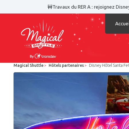
🚧Travaux du RER A : rejoignez Disney
Accuei
Magical Shuttle
Hôtels partenaires
Disney Hôtel Santa F