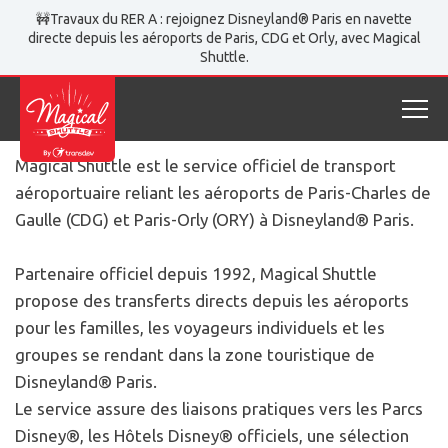
Magical Shuttle
Découvrir Magical Shuttle
🚧Travaux du RER A : rejoignez Disneyland® Paris en navette
directe depuis les aéroports de Paris, CDG et Orly, avec Magical
Découvrir Magical Shuttle
Shuttle.
Service officiel de transport aéroportuaire vers
Disneyland® Paris
Magical Shuttle est le service officiel de transport
aéroportuaire reliant les aéroports de Paris-Charles de
Gaulle (CDG) et Paris-Orly (ORY) à Disneyland® Paris.
Partenaire officiel depuis 1992, Magical Shuttle
propose des transferts directs depuis les aéroports
pour les familles, les voyageurs individuels et les
groupes se rendant dans la zone touristique de
Disneyland® Paris.
Le service assure des liaisons pratiques vers les Parcs
Disney®, les Hôtels Disney® officiels, une sélection