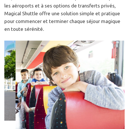
les aéroports et à ses options de transferts privés,
Magical Shuttle offre une solution simple et pratique
pour commencer et terminer chaque séjour magique
en toute sérénité.
Gallery
Gallery of images and videos from Magical Shuttle